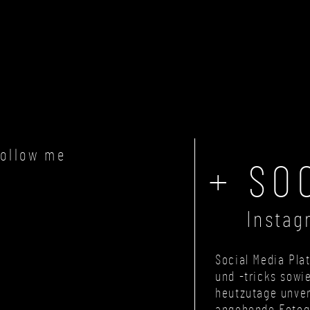
FASHION & LIFESTYLE
CONTENT-VILLA
SHOP
follow me
+ SO
Instag
Social Media Pla
und -tricks sowi
heutzutage unver