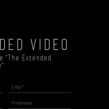
FASHION & LIFESTYLE
CONTENT-VILLA
SHOP
DED VIDEO
ge "The Extended
y"